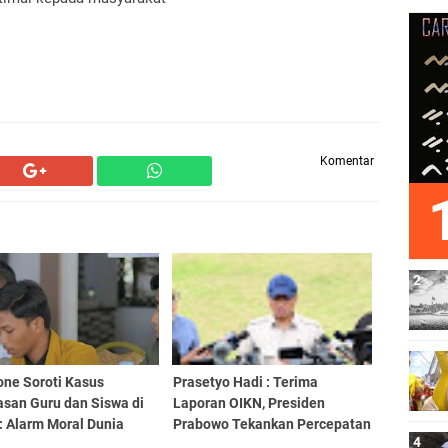
Komentar
one Soroti Kasus
Prasetyo Hadi : Terima
asan Guru dan Siswa di
Laporan OIKN, Presiden
: Alarm Moral Dunia
Prabowo Tekankan Percepatan
dikan
Pembangunan IKN