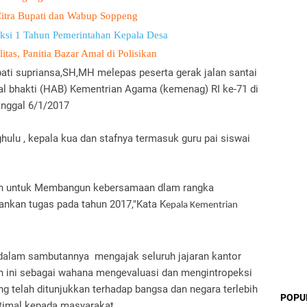
Citra Bupati dan Wabup Soppeng
eksi 1 Tahun Pemerintahan Kepala Desa
tas, Panitia Bazar Amal di Polisikan
pati supriansa,SH,MH melepas peserta gerak jalan santai
 bhakti (HAB) Kementrian Agama (kemenag) RI ke-71 di
anggal 6/1/2017
nghulu , kepala kua dan stafnya termasuk guru pai siswai
alah untuk Membangun kebersamaan dlam rangka
ankan tugas pada tahun 2017,"Kata K
epala Kementrian
.
alam sambutannya mengajak seluruh jajaran kantor
 ini sebagai wahana mengevaluasi dan mengintropeksi
ng telah ditunjukkan terhadap bangsa dan negara terlebih
POPU
timal kepada masyarakat