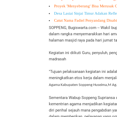
Proyek 'Menyeberang' Bisa Merusak 
Desa Lasiai Sinjai Timur Adakan Refl
Catut Nama Fadiel Penyandang Disabili
‎SOPPENG, Bugiswarta.com -- ‎Wakil bu
dalam rangka menyemarakkan hari amal
halaman masjid raya pada hari jumat t
Kegiatan ini diikuti Guru, penyuluh, pe
madrasah
"Tujuan pelaksanaan kegiatan ini ad
meningkatkan etos kerja dalam menjal
Agama Kabupaten Soppeng Huseima,M Ag
Sementara Wabup Soppeng Supriansa d
kementrian agama menjadikan kegiatan
diri perihal sejauh mana pengabdian ya
dalam memberikan pelayanan yang op