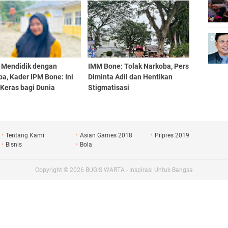
 Mendidik dengan
IMM Bone: Tolak Narkoba, Pers
a, Kader IPM Bone: Ini
Diminta Adil dan Hentikan
Keras bagi Dunia
Stigmatisasi
dikan
Tentang Kami
Asian Games 2018
Pilpres 2019
Bisnis
Bola
Copyright ©
2026
BUGIS WARTA - Inspirasi Untuk Bangsa