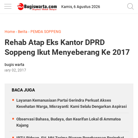
-->
Kamis, 6 Agustus 2026
Home
›
Berita
›
PEMDA SOPPENG
Rehab Atap Eks Kantor DPRD
Soppeng Ikut Menyeberang Ke 2017
bugis warta
anuary 02, 2017
BACA JUGA
Layanan Kemanusiaan Partai Gerindra Perkuat Akses
Kesehatan Warga, Misrayanti: Kami Selalu Dengarkan Aspirasi
Observasi Bahasa, Budaya, dan Kearifan Lokal di Ammatoa
Kajang
IPTU Ridwan, SH, MH Terima Piagam Penghargaan Peringkat