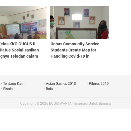
Kelas KKG GUGUS III
Unhas Community Service
Patue Sosialisasikan
Students Create Map for
ngnya Teladan dalam
Handling Covid-19 in
dik
Je'netallasa Village
Tentang Kami
Asian Games 2018
Pilpres 2019
Bisnis
Bola
Copyright ©
2026
BUGIS WARTA - Inspirasi Untuk Bangsa