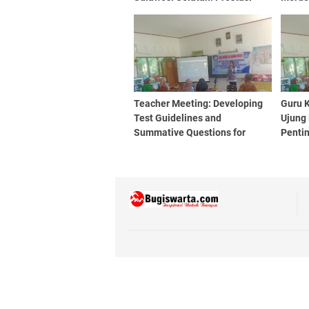
Wijdan Haniyyah di Parlemen
Remaja 2024
Teacher Meeting: Developing
Guru 
Test Guidelines and
Ujung 
Summative Questions for
Penti
Grade 6 Semester 2
Mendi