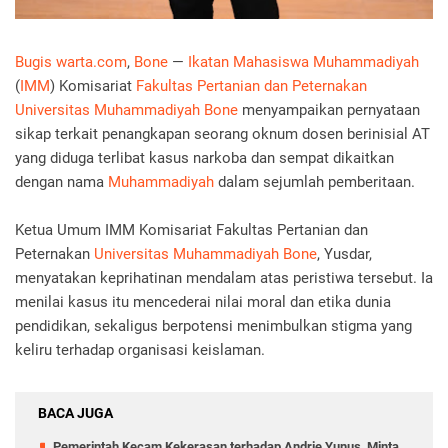
Bugis warta.com
,
Bone
—
Ikatan Mahasiswa Muhammadiyah
(
IMM
) Komisariat
Fakultas Pertanian dan Peternakan
Universitas Muhammadiyah Bone
menyampaikan pernyataan
sikap terkait penangkapan seorang oknum dosen berinisial AT
yang diduga terlibat kasus narkoba dan sempat dikaitkan
dengan nama
Muhammadiyah
dalam sejumlah pemberitaan.
Ketua Umum IMM Komisariat Fakultas Pertanian dan
Peternakan
Universitas Muhammadiyah Bone
, Yusdar,
menyatakan keprihatinan mendalam atas peristiwa tersebut. Ia
menilai kasus itu mencederai nilai moral dan etika dunia
pendidikan, sekaligus berpotensi menimbulkan stigma yang
keliru terhadap organisasi keislaman.
BACA JUGA
Pemerintah Kecam Kekerasan terhadap Andrie Yunus, Minta