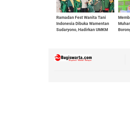
Ramadan Fest Wanita Tani
Memba
Indonesia Dibuka Wamentan
Muham
Sudaryono, Hadirkan UMKM
Boron
hingga Pengobatan Gratis
Makas