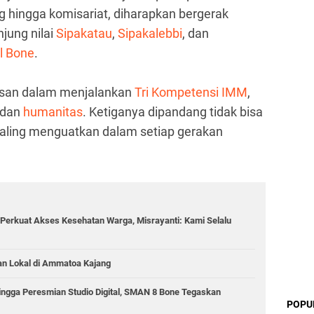
ng hingga komisariat, diharapkan bergerak
jung nilai
Sipakatau
,
Sipakalebbi
, dan
al Bone
.
ndasan dalam menjalankan
Tri Kompetensi IMM
,
 dan
humanitas
. Ketiganya dipandang tidak bisa
 saling menguatkan dalam setiap gerakan
Perkuat Akses Kesehatan Warga, Misrayanti: Kami Selalu
an Lokal di Ammatoa Kajang
hingga Peresmian Studio Digital, SMAN 8 Bone Tegaskan
POPU