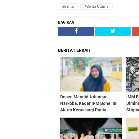
#Berita
#berita Utama
BAGIKAN
BERITA TERKAIT
Dosen Mendidik dengan
IMM B
Narkoba, Kader IPM Bone: Ini
Dimint
Alarm Keras bagi Dunia
Stigma
Pendidikan