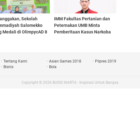
nggakan, Sekolah
IMM Fakultas Pertanian dan
madiyah Salomekko
Peternakan UMB Minta
g Medali di OlimpycAD 8
Pemberitaan Kasus Narkoba
sar 2026
Lebih Objektif
Tentang Kami
Asian Games 2018
Pilpres 2019
Bisnis
Bola
Copyright ©
2026
BUGIS WARTA - Inspirasi Untuk Bangsa