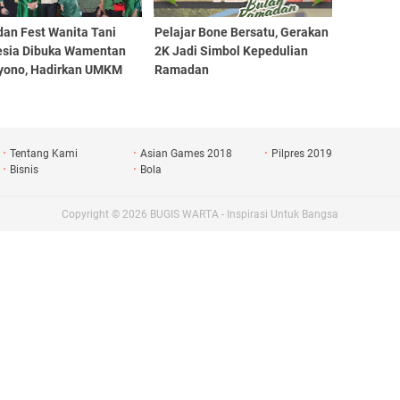
an Fest Wanita Tani
Pelajar Bone Bersatu, Gerakan
esia Dibuka Wamentan
2K Jadi Simbol Kepedulian
yono, Hadirkan UMKM
Ramadan
a Pengobatan Gratis
Tentang Kami
Asian Games 2018
Pilpres 2019
Bisnis
Bola
Copyright ©
2026
BUGIS WARTA - Inspirasi Untuk Bangsa