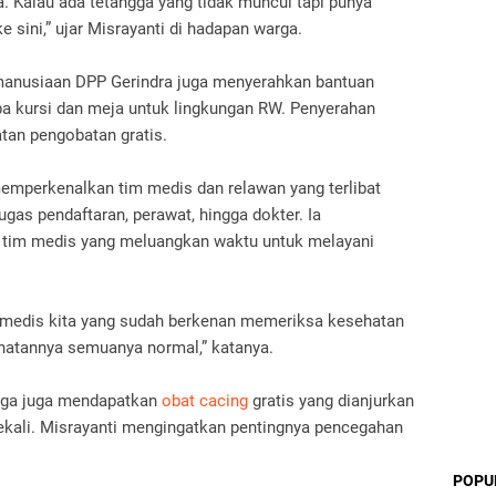
 Kalau ada tetangga yang tidak muncul tapi punya
 sini,” ujar Misrayanti di hadapan warga.
manusiaan DPP Gerindra juga menyerahkan bantuan
pa kursi dan meja untuk lingkungan RW. Penyerahan
atan pengobatan gratis.
emperkenalkan tim medis dan relawan yang terlibat
ugas pendaftaran, perawat, hingga dokter. Ia
 tim medis yang meluangkan waktu untuk melayani
m medis kita yang sudah berkenan memeriksa kesehatan
hatannya semuanya normal,” katanya.
rga juga mendapatkan
obat cacing
gratis yang dianjurkan
ekali. Misrayanti mengingatkan pentingnya pencegahan
POPU