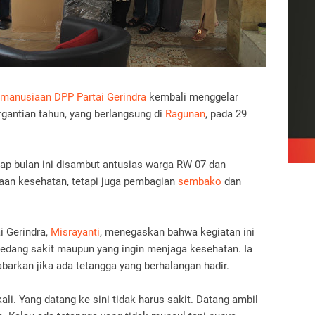
manusiaan DPP Partai Gerindra
kembali menggelar
rgantian tahun, yang berlangsung di
Ragunan
, pada 29
tiap bulan ini disambut antusias warga RW 07 dan
saan kesehatan, tetapi juga pembagian
sembako
dan
 Gerindra,
Misrayanti
, menegaskan bahwa kegiatan ini
 sedang sakit maupun yang ingin menjaga kesehatan. Ia
arkan jika ada tetangga yang berhalangan hadir.
kali. Yang datang ke sini tidak harus sakit. Datang ambil