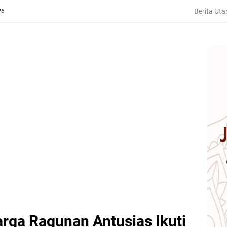
Berita Ut
26
arga Ragunan Antusias Ikuti