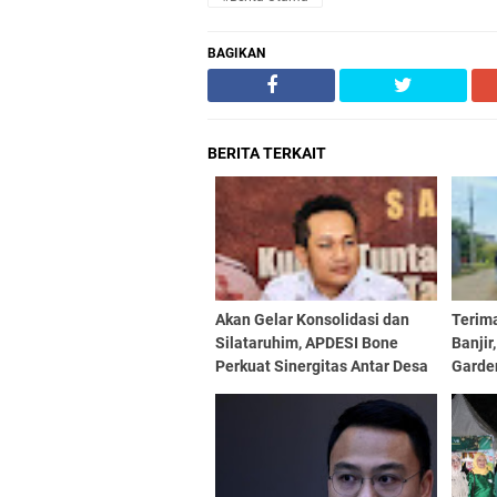
BAGIKAN
BERITA TERKAIT
Akan Gelar Konsolidasi dan
Terim
Silataruhim, APDESI Bone
Banji
Perkuat Sinergitas Antar Desa
Garde
Peng