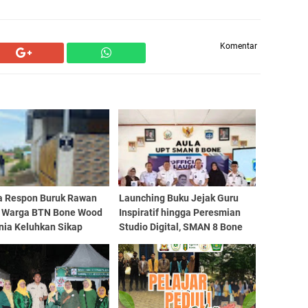
Komentar
a Respon Buruk Rawan
Launching Buku Jejak Guru
r, Warga BTN Bone Wood
Inspiratif hingga Peresmian
nia Keluhkan Sikap
Studio Digital, SMAN 8 Bone
embang
Tegaskan Komitmen
Pendidikan