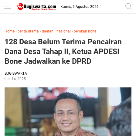
-->
Kamis, 6 Agustus 2026
Home
›
berita utama
›
daerah
›
nasional
›
pemkab bone
128 Desa Belum Terima Pencairan
Dana Desa Tahap II, Ketua APDESI
Bone Jadwalkan ke DPRD
BUGISWARTA
ember 14, 2025