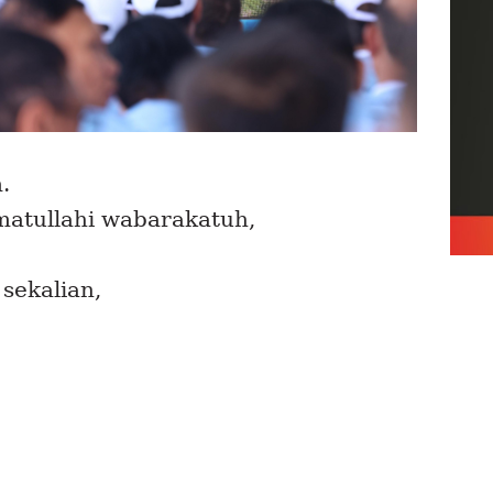
.
atullahi wabarakatuh,
 sekalian,