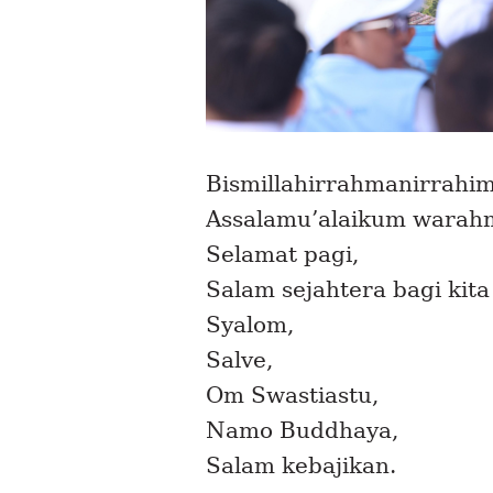
B
ismillahirrahmanirrahim
Assalamu’alaikum warahm
Selamat pagi,
Salam sejahtera bagi kita
Syalom
,
Salve,
Om Swastiastu,
Namo Buddhaya,
Salam kebajikan.