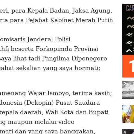
eri, para Kepala Badan, Jaksa Agung,
erta para Pejabat Kabinet Merah Putih
misaris Jenderal Polisi
fi beserta Forkopimda Provinsi
saya lihat tadi Panglima Diponegoro
jabat sekalian yang saya hormati;
amenang Wajar Ismoyo, terima kasih;
donesia (Dekopin) Pusat Saudara
epala daerah, Wali Kota dan Bupati
ung maupun melalui
video
mati dan yang saya banggakan,