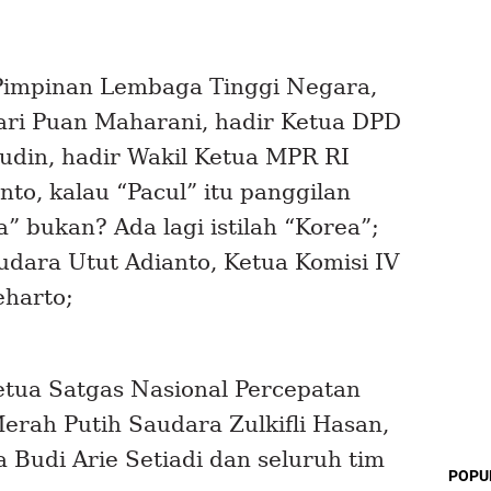
 Pimpinan Lembaga Tinggi Negara,
ari Puan Maharani, hadir Ketua DPD
udin, hadir Wakil Ketua MPR RI
to, kalau
“Pacul”
itu panggilan
a”
bukan? Ada lagi istilah
“Korea”
;
udara Utut Adianto, Ketua Komisi IV
eharto;
tua Satgas Nasional Percepatan
rah Putih Saudara Zulkifli Hasan,
 Budi Arie Setiadi dan seluruh tim
POPU