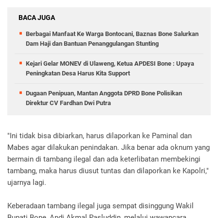
BACA JUGA
Berbagai Manfaat Ke Warga Bontocani, Baznas Bone Salurkan
Dam Haji dan Bantuan Penanggulangan Stunting
Kejari Gelar MONEV di Ulaweng, Ketua APDESI Bone : Upaya
Peningkatan Desa Harus Kita Support
Dugaan Penipuan, Mantan Anggota DPRD Bone Polisikan
Direktur CV Fardhan Dwi Putra
"Ini tidak bisa dibiarkan, harus dilaporkan ke Paminal dan
Mabes agar dilakukan penindakan. Jika benar ada oknum yang
bermain di tambang ilegal dan ada keterlibatan membekingi
tambang, maka harus diusut tuntas dan dilaporkan ke Kapolri,"
ujarnya lagi.
Keberadaan tambang ilegal juga sempat disinggung Wakil
Bupati Bone, Andi Akmal Pasluddin, melalui wawancara