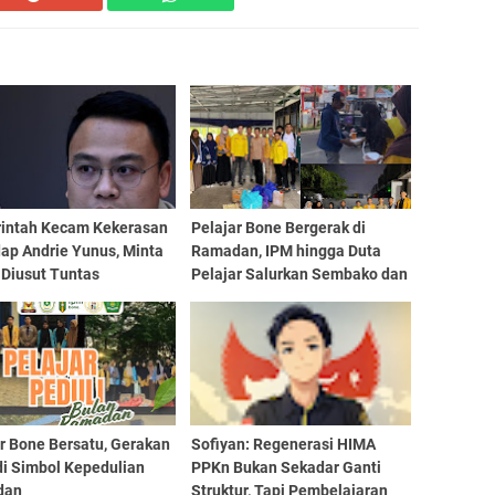
intah Kecam Kekerasan
Pelajar Bone Bergerak di
ap Andrie Yunus, Minta
Ramadan, IPM hingga Duta
 Diusut Tuntas
Pelajar Salurkan Sembako dan
Berbagi Takjil
r Bone Bersatu, Gerakan
Sofiyan: Regenerasi HIMA
di Simbol Kepedulian
PPKn Bukan Sekadar Ganti
dan
Struktur, Tapi Pembelajaran