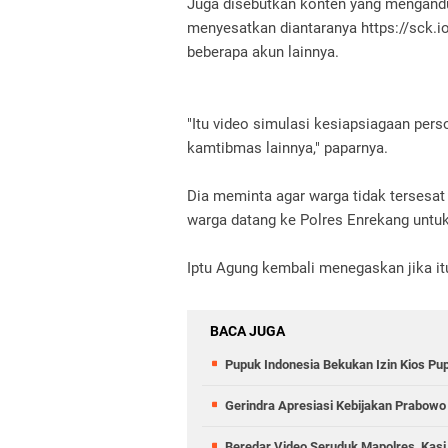
Juga disebutkan konten yang mengand
menyesatkan diantaranya https://sck.
beberapa akun lainnya.
"Itu video simulasi kesiapsiagaan per
kamtibmas lainnya," paparnya.
Dia meminta agar warga tidak tersesat
warga datang ke Polres Enrekang unt
Iptu Agung kembali menegaskan jika i
BACA JUGA
Pupuk Indonesia Bekukan Izin Kios Pu
Gerindra Apresiasi Kebijakan Prabowo
Beredar Video Seruduk Mapolres, Kas