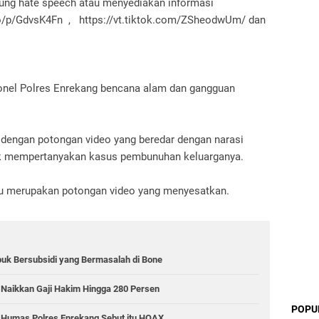
ung hate speech atau menyediakan informasi
io/p/GdvsK4Fn , https://vt.tiktok.com/ZSheodwUm/ dan
sonel Polres Enrekang bencana alam dan gangguan
 dengan potongan video yang beredar dengan narasi
uk mempertanyakan kasus pembunuhan keluarganya.
tu merupakan potongan video yang menyesatkan.
puk Bersubsidi yang Bermasalah di Bone
 Naikkan Gaji Hakim Hingga 280 Persen
POPU
i Humas Polres Enrekang Sebut itu HOAX