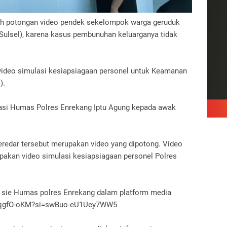
h potongan video pendek sekelompok warga geruduk
Sulsel), karena kasus pembunuhan keluarganya tidak
 video simulasi kesiapsiagaan personel untuk Keamanan
).
a Kasi Humas Polres Enrekang Iptu Agung kepada awak
redar tersebut merupakan video yang dipotong. Video
upakan video simulasi kesiapsiagaan personel Polres
h sie Humas polres Enrekang dalam platform media
armqgfO-oKM?si=swBuo-eU1Uey7WW5