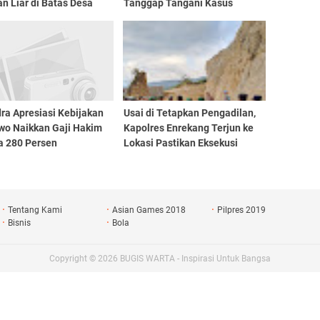
n Liar di Batas Desa
Tanggap Tangani Kasus
g - Desa Jompie
Remaja Terlibat Aksi Freestyle
ra Apresiasi Kebijakan
Usai di Tetapkan Pengadilan,
wo Naikkan Gaji Hakim
Kapolres Enrekang Terjun ke
a 280 Persen
Lokasi Pastikan Eksekusi
Lahan Sesuai SOP
Tentang Kami
Asian Games 2018
Pilpres 2019
Bisnis
Bola
Copyright ©
2026
BUGIS WARTA - Inspirasi Untuk Bangsa