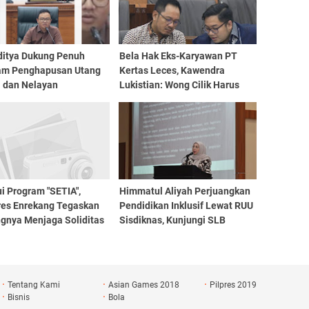
Aditya Dukung Penuh
Bela Hak Eks-Karyawan PT
am Penghapusan Utang
Kertas Leces, Kawendra
i dan Nelayan
Lukistian: Wong Cilik Harus
Dapat Keadilan
i Program "SETIA",
Himmatul Aliyah Perjuangkan
res Enrekang Tegaskan
Pendidikan Inklusif Lewat RUU
ngnya Menjaga Soliditas
Sisdiknas, Kunjungi SLB
Personil
Negeri 1 Makassar
Tentang Kami
Asian Games 2018
Pilpres 2019
Bisnis
Bola