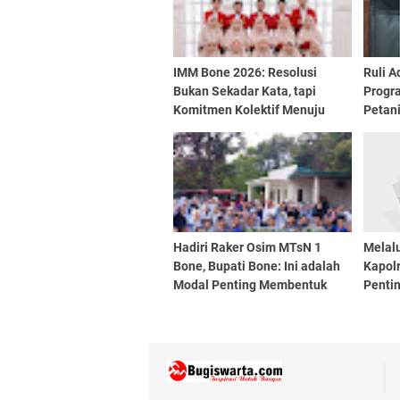
IMM Bone 2026: Resolusi
Ruli 
Bukan Sekadar Kata, tapi
Progr
Komitmen Kolektif Menuju
Petan
Aksi Nyata
Hadiri Raker Osim MTsN 1
Melalu
Bone, Bupati Bone: Ini adalah
Kapol
Modal Penting Membentuk
Penti
Pemimpin Masa Depan
Antar 