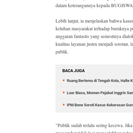
dalam keterangannya kepada BUGISW
Lebih lanjut, ia menjelaskan bahwa kasus i
keluhan masyarakat terhadap buruknya 
anggaran fantastis yang semestinya dialok
kualitas layanan justru menjadi sorotan,
publik.
BACA JUGA
Ruang Bertemu di Tengah Kota, Halte 
Luar Biasa, Momen Pejabat Inggris Sa
IPM Bone Soroti Kasus Kekerasan Guru
"Publik sudah terlalu sering kecewa. Jika
masyarakat tidak lagi mengeluhkan pelay