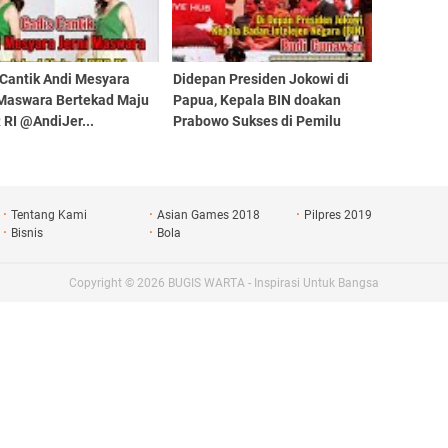
 Cantik Andi Mesyara
Didepan Presiden Jokowi di
 Maswara Bertekad Maju
Papua, Kepala BIN doakan
 RI @AndiJer...
Prabowo Sukses di Pemilu
2024
Tentang Kami
Asian Games 2018
Pilpres 2019
Bisnis
Bola
Copyright ©
2026
BUGIS WARTA - Inspirasi Untuk Bangsa