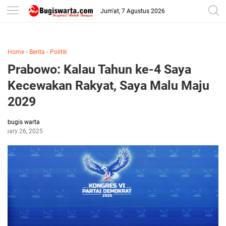
-->
Jum'at, 7 Agustus 2026
Home
›
Berita
›
Politik
Prabowo: Kalau Tahun ke-4 Saya
Kecewakan Rakyat, Saya Malu Maju
2029
bugis warta
bruary 26, 2025