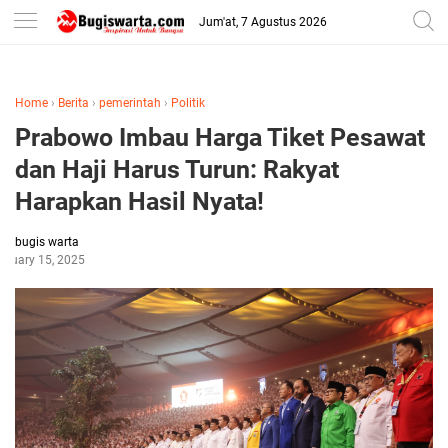
-->
Jum'at, 7 Agustus 2026
Home
›
Berita
›
pemerintah
›
Politik
Prabowo Imbau Harga Tiket Pesawat
dan Haji Harus Turun: Rakyat
Harapkan Hasil Nyata!
bugis warta
bruary 15, 2025