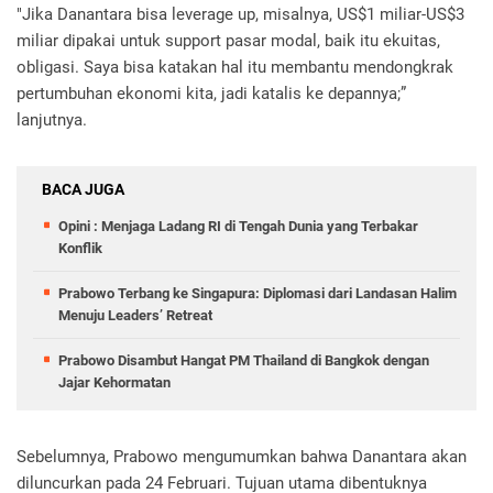
"Jika Danantara bisa leverage up, misalnya, US$1 miliar-US$3
miliar dipakai untuk support pasar modal, baik itu ekuitas,
obligasi. Saya bisa katakan hal itu membantu mendongkrak
pertumbuhan ekonomi kita, jadi katalis ke depannya;”
lanjutnya.
BACA JUGA
Opini : Menjaga Ladang RI di Tengah Dunia yang Terbakar
Konflik
Prabowo Terbang ke Singapura: Diplomasi dari Landasan Halim
Menuju Leaders’ Retreat
Prabowo Disambut Hangat PM Thailand di Bangkok dengan
Jajar Kehormatan
Sebelumnya, Prabowo mengumumkan bahwa Danantara akan
diluncurkan pada 24 Februari. Tujuan utama dibentuknya