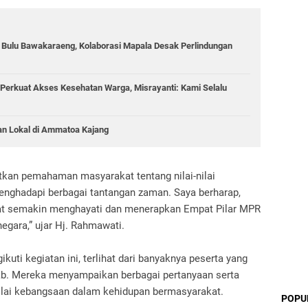
g Bulu Bawakaraeng, Kolaborasi Mapala Desak Perlindungan
Perkuat Akses Kesehatan Warga, Misrayanti: Kami Selalu
an Lokal di Ammatoa Kajang
atkan pemahaman masyarakat tentang nilai-nilai
nghadapi berbagai tantangan zaman. Saya berharap,
apat semakin menghayati dan menerapkan Empat Pilar MPR
egara,” ujar Hj. Rahmawati.
uti kegiatan ini, terlihat dari banyaknya peserta yang
wab. Mereka menyampaikan berbagai pertanyaan serta
nilai kebangsaan dalam kehidupan bermasyarakat.
POPU