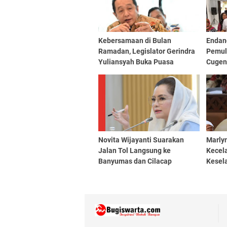
Kebersamaan di Bulan
Endan
Ramadan, Legislator Gerindra
Pemul
Yuliansyah Buka Puasa
Cugen
Bersama Warga Kuala Dua
Novita Wijayanti Suarakan
Marlyn
Jalan Tol Langsung ke
Kecela
Banyumas dan Cilacap
Kesela
Perhat