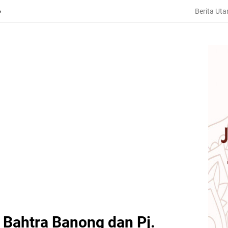
Berita Ut
6
 Bahtra Banong dan Pj.