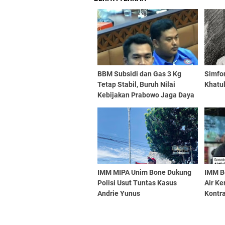
BBM Subsidi dan Gas 3 Kg
​Simfo
Tetap Stabil, Buruh Nilai
Khatul
Kebijakan Prabowo Jaga Daya
Beli
IMM MIPA Unim Bone Dukung
IMM B
Polisi Usut Tuntas Kasus
Air Ke
Andrie Yunus
Kontr