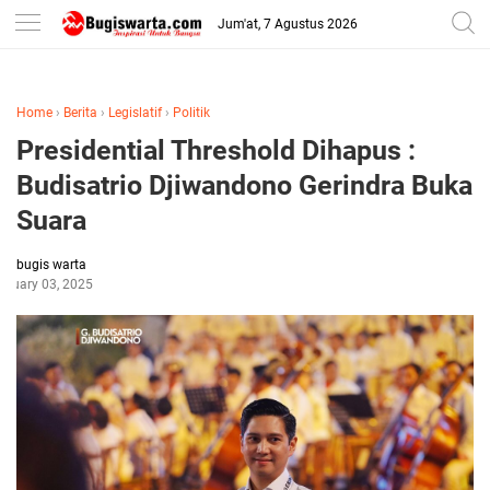
-->
Jum'at, 7 Agustus 2026
Home
›
Berita
›
Legislatif
›
Politik
Presidential Threshold Dihapus :
Budisatrio Djiwandono Gerindra Buka
Suara
bugis warta
anuary 03, 2025