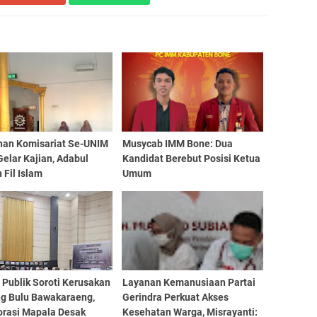
nan Komisariat Se-UNIM
Musycab IMM Bone: Dua
elar Kajian, Adabul
Kandidat Berebut Posisi Ketua
 Fil Islam
Umum
 Publik Soroti Kerusakan
Layanan Kemanusiaan Partai
g Bulu Bawakaraeng,
Gerindra Perkuat Akses
orasi Mapala Desak
Kesehatan Warga, Misrayanti: