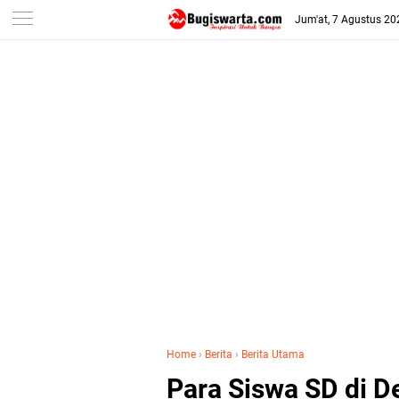
-->
Jum'at, 7 Agustus 20
Home
›
Berita
›
Berita Utama
Para Siswa SD di D