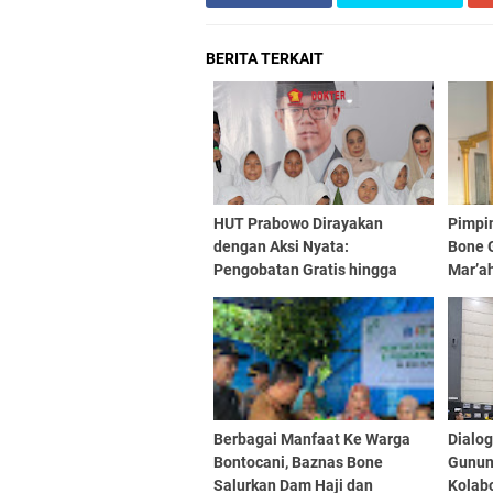
BERITA TERKAIT
HUT Prabowo Dirayakan
Pimpi
dengan Aksi Nyata:
Bone G
Pengobatan Gratis hingga
Mar’ah
Santunan Yatim
Berbagai Manfaat Ke Warga
Dialog
Bontocani, Baznas Bone
Gunun
Salurkan Dam Haji dan
Kolab