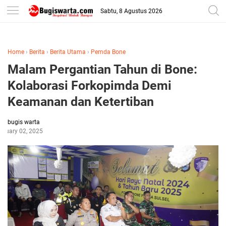
-->
Sabtu, 8 Agustus 2026
Home
›
Berita
›
Berita Utama
›
Pemda Bone
Malam Pergantian Tahun di Bone:
Kolaborasi Forkopimda Demi
Keamanan dan Ketertiban
bugis warta
anuary 02, 2025