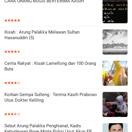
CARA ORANG BUGIS BERTERIMA KASIH
Kisah : Arung Palakka Melawan Sultan
Hasanuddin (5)
Cerita Rakyat : Kisah Lamellong dan 100 Orang
Buta
Korban Gempa Sulteng : Terima Kasih Prabowo
Utus Dokter Keliling
Sebut Arung Palakka Penghianat, Kadis
Kebudayaan Bone Minta Polisi Usut Akun FB