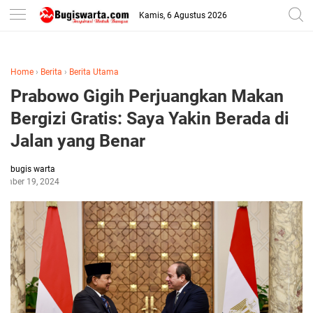
-->
Kamis, 6 Agustus 2026
Home
›
Berita
›
Berita Utama
Prabowo Gigih Perjuangkan Makan
Bergizi Gratis: Saya Yakin Berada di
Jalan yang Benar
bugis warta
ember 19, 2024