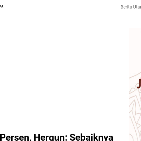
Berita Ut
26
 Persen, Hergun: Sebaiknya