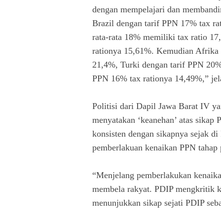
dengan mempelajari dan membanding
Brazil dengan tarif PPN 17% tax ra
rata-rata 18% memiliki tax ratio 1
rationya 15,61%. Kemudian Afrika 
21,4%, Turki dengan tarif PPN 20%
PPN 16% tax rationya 14,49%,” jel
Politisi dari Dapil Jawa Barat IV 
menyatakan ‘keanehan’ atas sikap 
konsisten dengan sikapnya sejak d
pemberlakuan kenaikan PPN tahap 
“Menjelang pemberlakukan kenaika
membela rakyat. PDIP mengkritik ke
menunjukkan sikap sejati PDIP seba