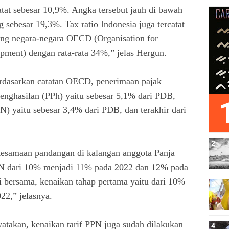
atat sebesar 10,9%. Angka tersebut jauh di bawah
g sebesar 19,3%. Tax ratio Indonesia juga tercatat
ding negara-negara OECD (Organisation for
ment) dengan rata-rata 34%,” jelas Hergun.
rdasarkan catatan OECD, penerimaan pajak
enghasilan (PPh) yaitu sebesar 5,1% dari PDB,
N) yaitu sebesar 3,4% dari PDB, dan terakhir dari
 kesamaan pandangan di kalangan anggota Panja
PPN dari 10% menjadi 11% pada 2022 dan 12% pada
i bersama, kenaikan tahap pertama yaitu dari 10%
22,” jelasnya.
atakan, kenaikan tarif PPN juga sudah dilakukan