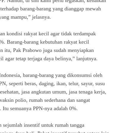
P. Namun, di sini kami perlu tegaskan, kenaikan
terhadap barang-barang yang dianggap mewah
yang mampu,” jelasnya.
n kondisi rakyat kecil agar tidak terdampak
. Barang-barang kebutuhan rakyat kecil
in itu, Pak Prabowo juga sudah menyiapkan
l agar tetap terjaga daya belinya,” lanjutnya.
ndonesia, barang-barang yang dikonsumsi oleh
N, seperti beras, daging, ikan, telur, sayur, susu
kesehatan, jasa angkutan umum, jasa tenaga kerja,
 vaksin polio, rumah sederhana dan sangat
air. Itu semuanya PPN-nya adalah 0%.
 sejumlah insentif untuk rumah tangga