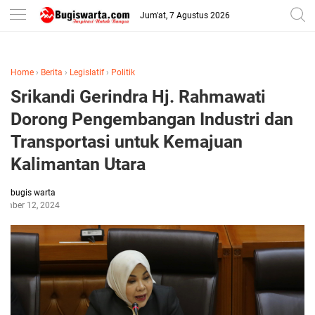
-->
Jum'at, 7 Agustus 2026
Home
›
Berita
›
Legislatif
›
Politik
Srikandi Gerindra Hj. Rahmawati
Dorong Pengembangan Industri dan
Transportasi untuk Kemajuan
Kalimantan Utara
bugis warta
ember 12, 2024