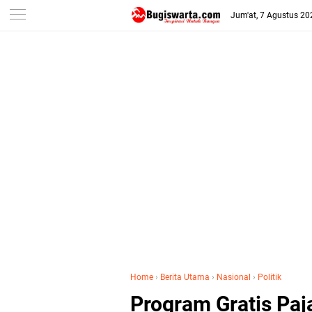
-->
Jum'at, 7 Agustus 20
Home
›
Berita Utama
›
Nasional
›
Politik
Program Gratis Paj