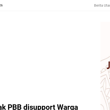
Berita Ut
26
ak PBB disupport Warga