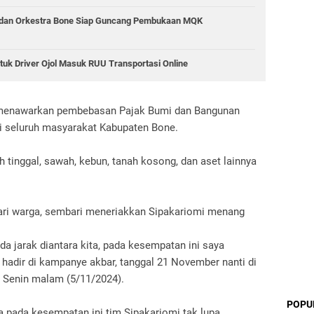
 dan Orkestra Bone Siap Guncang Pembukaan MQK
tuk Driver Ojol Masuk RUU Transportasi Online
 menawarkan pembebasan Pajak Bumi dan Bangunan
i seluruh masyarakat Kabupaten Bone.
tinggal, sawah, kebun, tanah kosong, dan aset lainnya
dari warga, sembari meneriakkan Sipakariomi menang
da jarak diantara kita, pada kesempatan ini saya
adir di kampanye akbar, tanggal 21 November nanti di
gi, Senin malam (5/11/2024).
POPU
 pada kesempatan ini tim Sipakariomi tak lupa