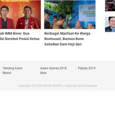
ab IMM Bone: Dua
Berbagai Manfaat Ke Warga
at Berebut Posisi Ketua
Bontocani, Baznas Bone
m
Salurkan Dam Haji dan
Bantuan Penanggulangan
Stunting
Tentang Kami
Asian Games 2018
Pilpres 2019
Bisnis
Bola
Copyright ©
2026
BUGIS WARTA - Inspirasi Untuk Bangsa