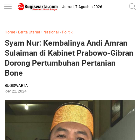
-->
Jum'at, 7 Agustus 2026
Home
›
Berita Utama
›
Nasional
›
Politik
Syam Nur: Kembalinya Andi Amran
Sulaiman di Kabinet Prabowo-Gibran
Dorong Pertumbuhan Pertanian
Bone
BUGISWARTA
ctober 22, 2024