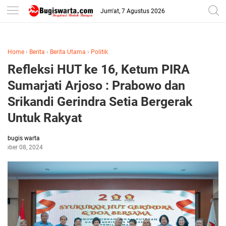
-->
Jum'at, 7 Agustus 2026
Home
›
Berita
›
Berita Utama
›
Politik
Refleksi HUT ke 16, Ketum PIRA
Sumarjati Arjoso : Prabowo dan
Srikandi Gerindra Setia Bergerak
Untuk Rakyat
bugis warta
ctober 08, 2024