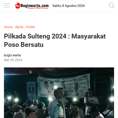
-->
Sabtu, 8 Agustus 2026
Home
›
Berita
›
Politik
Pilkada Sulteng 2024 : Masyarakat
Poso Bersatu
bugis warta
ctober 29, 2024