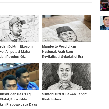
dah Doktrin Ekonomi
Manifesto Pendidikan
wo: Amputasi Mafia
Nasional: Arah Baru
dan Revolusi Gizi
Revitalisasi Sekolah di Era
asi Emas
Prabowo Subianto
ubsidi dan Gas 3 Kg
​Simfoni Gizi di Bawah Langit
Stabil, Buruh Nilai
Khatulistiwa
akan Prabowo Jaga Daya