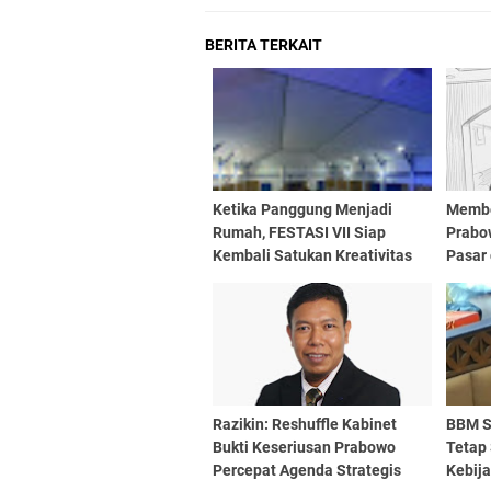
BERITA TERKAIT
Ketika Panggung Menjadi
Membe
Rumah, FESTASI VII Siap
Prabo
Kembali Satukan Kreativitas
Pasar 
Mahasiswa Tari Se-Sulselbar
Gener
Razikin: Reshuffle Kabinet
BBM S
Bukti Keseriusan Prabowo
Tetap 
Percepat Agenda Strategis
Kebij