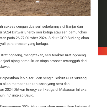
ah sukses dengan dua seri sebelumnya di Banjar dan
r 2024 Dirtwar Energy seri ketiga atau seri pamungkas
latan pada 26-27 Oktober 2024. Sirkuit GOR Sudiang akan
nyali para crosser yang berlaga.
Kratingdaeng, mengatakan, seri terakhir Kratingdaeng
enjadi ajang pembuktian siapa crosser tertangguh dari
ulawesi.
r dipastikan lebih seru dan sengit. Sirkuit GOR Sudiang
nya akan memberikan tontonan yang seru dan
r 2024 Dirtwar Energy seri ketiga di Makassar ini akan
un ini,” ungkap David.
g Supercrosser 2024 Makassar akan menyajikan kejutan di