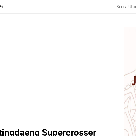
Berita Ut
26
tingdaeng Supercrosser