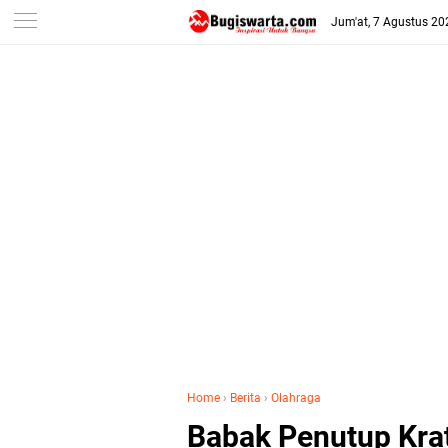
-->
Jum'at, 7 Agustus 20
Home
›
Berita
›
Olahraga
Babak Penutup Kra