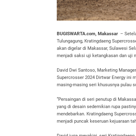
BUGISWARTA.com, Makassar
– Setel
Tulungagung, Kratingdaeng Supercrosse
akan digelar di Makassar, Sulawesi Se
menjadi saksi uji ketangkasan dan uji 
David Dwi Santoso, Marketing Manager 
Supercrosser 2024 Dirtwar Energy ini m
masing-masing seri khususnya pulau s
“Persaingan di seri penutup di Makassa
yang di desain sedemikian rupa pasti
mendebarkan. Kratingdaeng Supercrosse
menjadi puncak keseruan kejuaraan tah
David juga meyakini, seri Kratingdaen