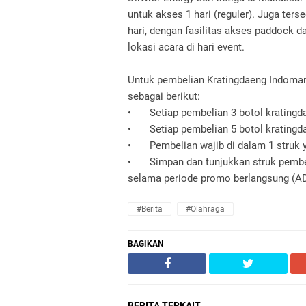
untuk akses 1 hari (reguler). Juga ter
hari, dengan fasilitas akses paddock da
lokasi acara di hari event.
Untuk pembelian Kratingdaeng Indomare
sebagai berikut:
•
Setiap pembelian 3 botol kratingd
•
Setiap pembelian 5 botol kratingd
•
Pembelian wajib di dalam 1 struk 
•
Simpan dan tunjukkan struk pembel
selama periode promo berlangsung (A
#Berita
#Olahraga
BAGIKAN
BERITA TERKAIT