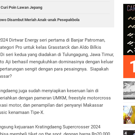
 Curi Poin Lawan Jepang
bowo Disambut Meriah Anak-anak Pesepakbola
024 Dirtwar Energy seri pertama di Banjar Patroman,
tegori Pro untuk kelas Grasstarck dan Aldo Bilkis
i seri kedua yang diadakan di Tulungagung, Jawa Timur,
to Aji berhasil mengukuhkan dominasinya dengan keluar
 pertarungan sengit dengan para pesaingnya. Siapakah
assar?
atingdaeng juga sudah menyiapkan keseruan lain di
dimeriahkan dengan pameran UMKM, freestyle motorcross
fikasi motor, dan penampilan dari penyanyi Makassar
music kenamaan Tipe-X.
ngsung kejuaraan Kratingdaeng Supercrosser 2024
 bisa membeli tiket on the spot, dengan harga Rp20.000