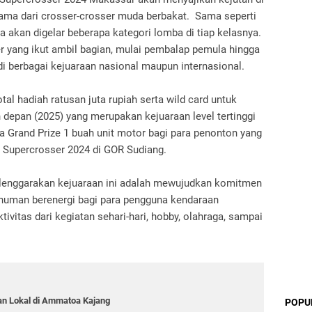
ama dari crosser-crosser muda berbakat. Sama seperti
uga akan digelar beberapa kategori lomba di tiap kelasnya.
er yang ikut ambil bagian, mulai pembalap pemula hingga
i berbagai kejuaraan nasional maupun internasional.
l hadiah ratusan juta rupiah serta wild card untuk
depan (2025) yang merupakan kejuaraan level tertinggi
a Grand Prize 1 buah unit motor bagi para penonton yang
g Supercrosser 2024 di GOR Sudiang.
elenggarakan kejuaraan ini adalah mewujudkan komitmen
inuman berenergi bagi para pengguna kendaraan
ivitas dari kegiatan sehari-hari, hobby, olahraga, sampai
an Lokal di Ammatoa Kajang
POPU