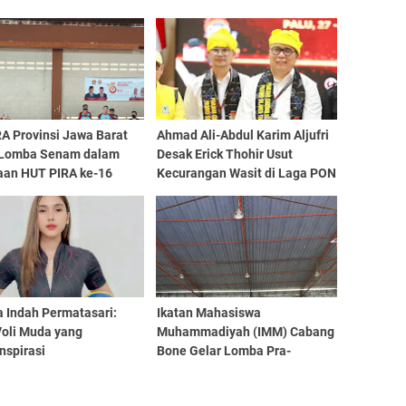
A Provinsi Jawa Barat
Ahmad Ali-Abdul Karim Aljufri
 Lomba Senam dalam
Desak Erick Thohir Usut
aan HUT PIRA ke-16
Kecurangan Wasit di Laga PON
Sulteng vs Aceh
a Indah Permatasari:
Ikatan Mahasiswa
Voli Muda yang
Muhammadiyah (IMM) Cabang
nspirasi
Bone Gelar Lomba Pra-
Musycab