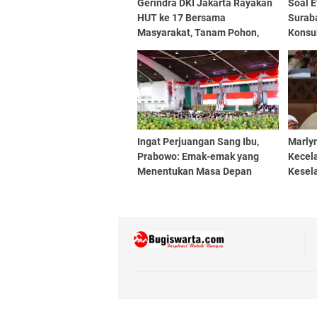
Gerindra DKI Jakarta Rayakan
Soal E
HUT ke 17 Bersama
Surab
Masyarakat, Tanam Pohon,
Konsu
Santunan Hingga Pemeriksaan
Hemat 
Kesehatan Gratis
Ingat Perjuangan Sang Ibu,
Marlyn
Prabowo: Emak-emak yang
Kecela
Menentukan Masa Depan
Kesela
Bangsa Ini
Perhat