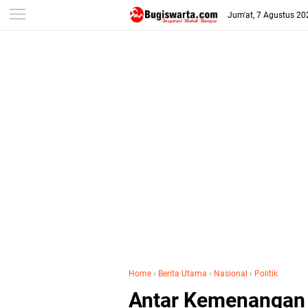
-->
Jum'at, 7 Agustus 20
Home
›
Berita Utama
›
Nasional
›
Politik
Antar Kemenangan S