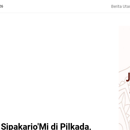
Berita Ut
26
ipakario'Mi di Pilkada,