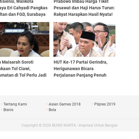
fisiensi, Walikota
Prabowo Imbau Harga Tiket
aya Eri Cahyadi Pangkas
Pesawat dan Haji Harus Turun:
ltan dan FGD, Surabaya
Rakyat Harapkan Hasil Nyata!
Rp 1 Triliun
 Maisarah Soroti
HUT Ke-17 Partai Gerindra,
kaan Tol Ciawi,
Herigunawan Bicara
matan di Tol Perlu Jadi
Perjalanan Panjang Penuh
ian Serius
Semangat, Refleksi, dan
Dedikasi Tanpa Henti
Tentang Kami
Asian Games 2018
Pilpres 2019
Bisnis
Bola
Copyright ©
2026
BUGIS WARTA - Inspirasi Untuk Bangsa