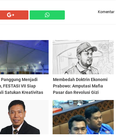
Komentar
a Panggung Menjadi
Membedah Doktrin Ekonomi
, FESTASI VII Siap
Prabowo: Amputasi Mafia
i Satukan Kreativitas
Pasar dan Revolusi Gizi
iswa Tari Se-Sulselbar
Generasi Emas