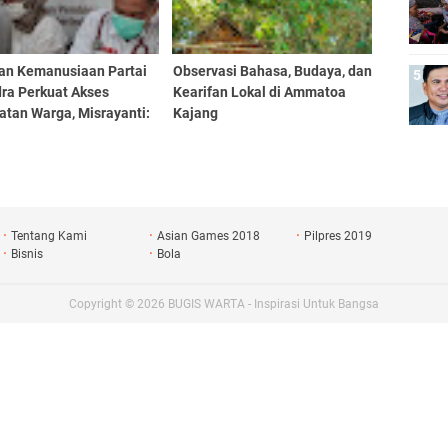
an Kemanusiaan Partai
Observasi Bahasa, Budaya, dan
dra Perkuat Akses
Kearifan Lokal di Ammatoa
atan Warga, Misrayanti:
Kajang
Selalu Dengarkan
si
Tentang Kami
Asian Games 2018
Pilpres 2019
Bisnis
Bola
Copyright ©
2026
BUGIS WARTA - Inspirasi Untuk Bangsa