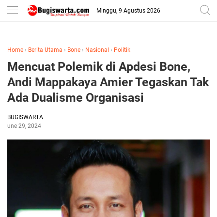
-->
Minggu, 9 Agustus 2026
Home
›
Berita Utama
›
Bone
›
Nasional
›
Politik
Mencuat Polemik di Apdesi Bone,
Andi Mappakaya Amier Tegaskan Tak
Ada Dualisme Organisasi
BUGISWARTA
June 29, 2024