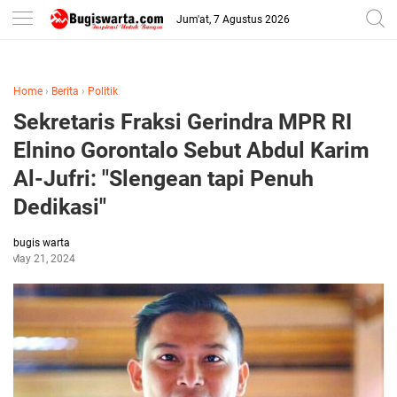
-->
Jum'at, 7 Agustus 2026
Home
›
Berita
›
Politik
Sekretaris Fraksi Gerindra MPR RI
Elnino Gorontalo Sebut Abdul Karim
Al-Jufri: "Slengean tapi Penuh
Dedikasi"
bugis warta
May 21, 2024