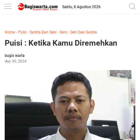
-->
Sabtu, 8 Agustus 2026
Home
›
Puisi
›
Sastra Dan Seni
›
Seni
›
Seni Dan Sastra
Puisi : Ketika Kamu Diremehkan
bugis warta
May 30, 2024