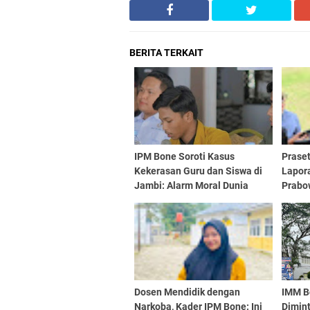
BERITA TERKAIT
IPM Bone Soroti Kasus
Praset
Kekerasan Guru dan Siswa di
Lapor
Jambi: Alarm Moral Dunia
Prabo
Pendidikan
Pemba
Dosen Mendidik dengan
IMM B
Narkoba, Kader IPM Bone: Ini
Dimint