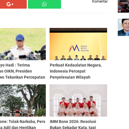
Komentar
yo Hadi : Terima
Perkuat Kedaulatan Negara,
an OIKN, Presiden
Indonesia Percepat
wo Tekankan Percepatan
Penyelesaian Wilayah
ngunan IKN
Perbatasan
one: Tolak Narkoba, Pers
IMM Bone 2026: Resolusi
a Adil dan Hentikan
Bukan Sekadar Kata, tapi