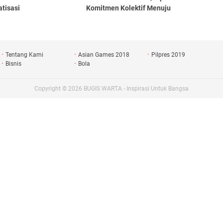
tisasi
Komitmen Kolektif Menuju
Aksi Nyata
Tentang Kami
Asian Games 2018
Pilpres 2019
Bisnis
Bola
Copyright ©
2026
BUGIS WARTA - Inspirasi Untuk Bangsa