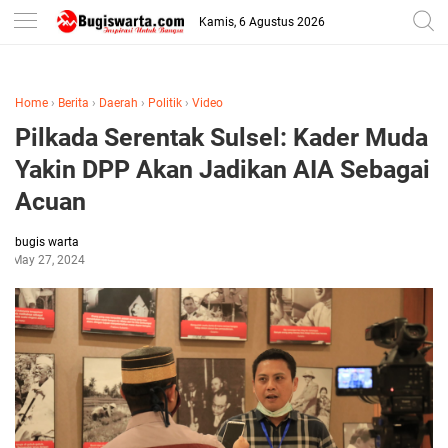
-->
Kamis, 6 Agustus 2026
Home
›
Berita
›
Daerah
›
Politik
›
Video
Pilkada Serentak Sulsel: Kader Muda
Yakin DPP Akan Jadikan AIA Sebagai
Acuan
bugis warta
May 27, 2024