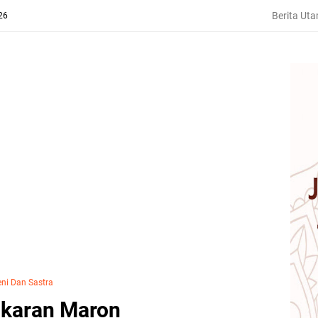
Berita Ut
26
eni Dan Sastra
gkaran Maron