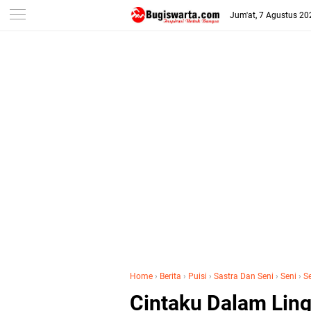
-->
Jum'at, 7 Agustus 20
Home
›
Berita
›
Puisi
›
Sastra Dan Seni
›
Seni
›
S
Cintaku Dalam Lin