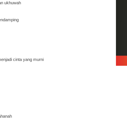
an ukhuwah
pendamping
njadi cinta yang murni
ahanah