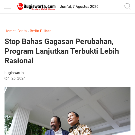
-->
Jum'at, 7 Agustus 2026
Home
›
Berita
›
Berita Pilihan
Stop Bahas Gagasan Perubahan,
Program Lanjutkan Terbukti Lebih
Rasional
bugis warta
April 26, 2024