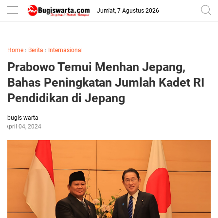
-->
Jum'at, 7 Agustus 2026
Home
›
Berita
›
Internasional
Prabowo Temui Menhan Jepang,
Bahas Peningkatan Jumlah Kadet RI
Pendidikan di Jepang
bugis warta
April 04, 2024