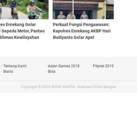
res Enrekang Gelar
Perkuat Fungsi Pengawasan:
i Sepeda Motor, Pantau
Kapolres Enrekang AKBP Hari
tibmas Kewilayahan
Budiyanto Gelar Apel
Pengecekan saat Hari Libur
Tentang Kami
Asian Games 2018
Pilpres 2019
Bisnis
Bola
Copyright ©
2026
BUGIS WARTA - Inspirasi Untuk Bangsa