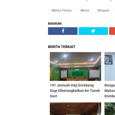
#Berita Pilihan
#Bone
#Daerah
BAGIKAN
BERITA TERKAIT
191 Jemaah Haji Enrekang
Bangun
Siap Diberangkatkan Ke Tanah
Mahas
Suci
Enrek
PC IM