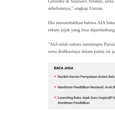
Gerindra di Sulawesi Selatan, serta
sebelumnya," ungkap Usman.
Dia menambahkan bahwa AIA bukanl
rekam jejak yang bisa dipertimban
"AIA telah sukses memimpin Partai
serta dedikasinya dalam partai ini p
BACA JUGA
Razikin Kecam Pernyataan Amien Rais:
Manifesto Pendidikan Nasional: Arah B
Launching Buku Jejak Guru Inspiratif 
Komitmen Pendidikan