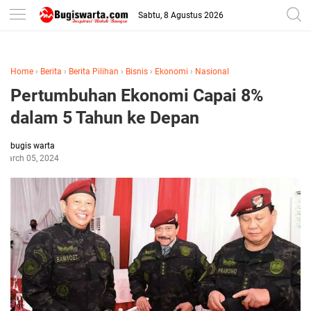
-->
Sabtu, 8 Agustus 2026
Home
›
Berita
›
Berita Pilihan
›
Bisnis
›
Ekonomi
›
Nasional
Pertumbuhan Ekonomi Capai 8%
dalam 5 Tahun ke Depan
bugis warta
March 05, 2024