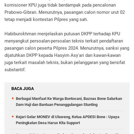
komisioner KPU juga tidak berdampak pada pencalonan
Prabowo-Gibran. Menurutnya, pasangan calon nomor urut 02
tetap menjadi kontestan Pilpres yang sah.
Habiburokhman menjelaskan putusan DKPP terhadap KPU
menyangkut persoalan-persoalan teknis terkait pendaftaran
pasangan calon peserta Pilpres 2024. Menurutnya, sanksi yang
dijatuhkan DKPP kepada Hasyim Asy'ari dan kawan-kawan
juga terkait masalah teknis, bukan pelanggaran yang bersifat
substantif.
BACA JUGA
Berbagai Manfaat Ke Warga Bontocani, Baznas Bone Salurkan
Dam Haji dan Bantuan Penanggulangan Stunting
Kejari Gelar MONEV di Ulaweng, Ketua APDESI Bone : Upaya
Peningkatan Desa Harus Kita Support