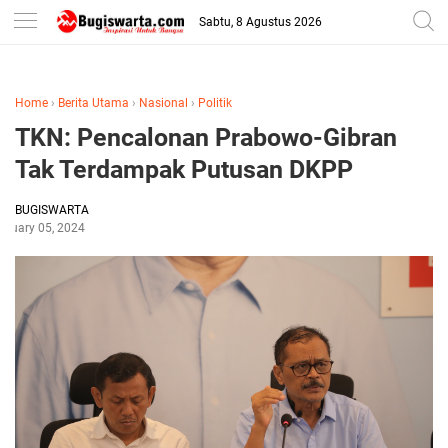
-->
Sabtu, 8 Agustus 2026
Home
›
Berita Utama
›
Nasional
›
Politik
TKN: Pencalonan Prabowo-Gibran
Tak Terdampak Putusan DKPP
BUGISWARTA
bruary 05, 2024