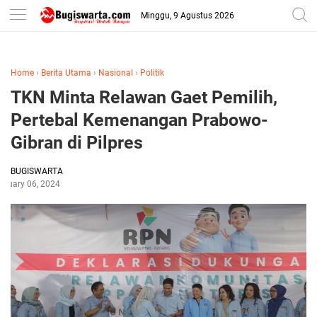
-->
Minggu, 9 Agustus 2026
Home
›
Berita Utama
›
Nasional
›
Politik
TKN Minta Relawan Gaet Pemilih,
Pertebal Kemenangan Prabowo-
Gibran di Pilpres
BUGISWARTA
bruary 06, 2024