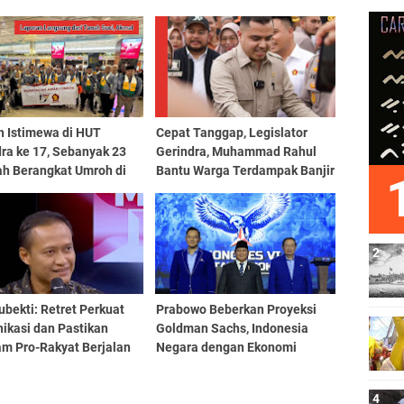
h Istimewa di HUT
Cepat Tanggap, Legislator
ra ke 17, Sebanyak 23
Gerindra, Muhammad Rahul
h Berangkat Umroh di
Bantu Warga Terdampak Banjir
 Suci
di Rumbai
ubekti: Retret Perkuat
Prabowo Beberkan Proyeksi
ikasi dan Pastikan
Goldman Sachs, Indonesia
am Pro-Rakyat Berjalan
Negara dengan Ekonomi
Terbesar ke-4 Dunia