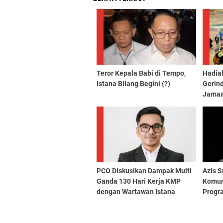
Teror Kepala Babi di Tempo,
Hadia
Istana Bilang Begini (?)
Gerind
Jamaa
Bulan
PCO Diskusikan Dampak Multi
Azis S
Ganda 130 Hari Kerja KMP
Komun
dengan Wartawan Istana
Progr