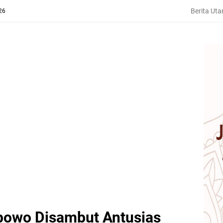
Berita Ut
26
abowo Disambut Antusias