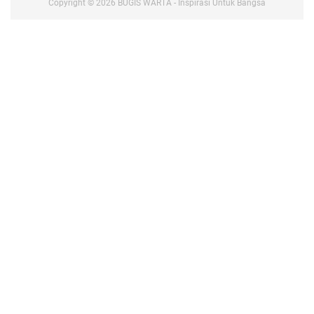
Copyright ©
2026
BUGIS WARTA - Inspirasi Untuk Bangsa