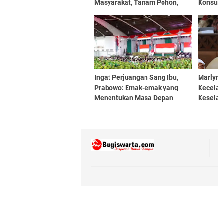
Masyarakat, Tanam Pohon,
Konsu
Santunan Hingga Pemeriksaan
Hemat 
Kesehatan Gratis
Ingat Perjuangan Sang Ibu,
Marlyn
Prabowo: Emak-emak yang
Kecela
Menentukan Masa Depan
Kesela
Bangsa Ini
Perhat