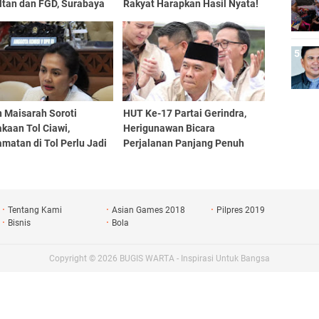
ltan dan FGD, Surabaya
Rakyat Harapkan Hasil Nyata!
Rp 1 Triliun
 Maisarah Soroti
HUT Ke-17 Partai Gerindra,
kaan Tol Ciawi,
Herigunawan Bicara
matan di Tol Perlu Jadi
Perjalanan Panjang Penuh
ian Serius
Semangat, Refleksi, dan
Dedikasi Tanpa Henti
Tentang Kami
Asian Games 2018
Pilpres 2019
Bisnis
Bola
Copyright ©
2026
BUGIS WARTA - Inspirasi Untuk Bangsa