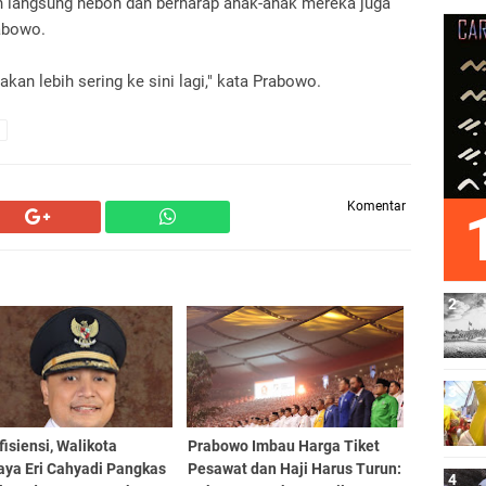
n langsung heboh dan berharap anak-anak mereka juga
abowo.
 akan lebih sering ke sini lagi," kata Prabowo.
Komentar
fisiensi, Walikota
Prabowo Imbau Harga Tiket
aya Eri Cahyadi Pangkas
Pesawat dan Haji Harus Turun: