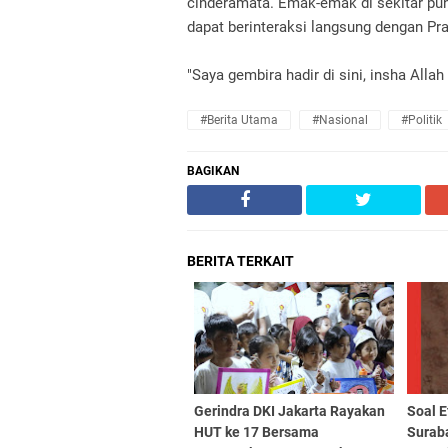
cinderamata. Emak-emak di sekitar pu
dapat berinteraksi langsung dengan Pr
"Saya gembira hadir di sini, insha Allah
#Berita Utama
#Nasional
#Politik
BAGIKAN
BERITA TERKAIT
Gerindra DKI Jakarta Rayakan
Soal E
HUT ke 17 Bersama
Surab