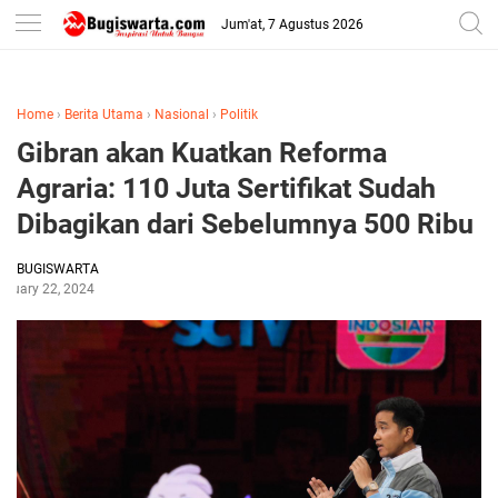
-->
Jum'at, 7 Agustus 2026
Home
›
Berita Utama
›
Nasional
›
Politik
Gibran akan Kuatkan Reforma
Agraria: 110 Juta Sertifikat Sudah
Dibagikan dari Sebelumnya 500 Ribu
BUGISWARTA
anuary 22, 2024