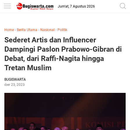
-->
Jum'at, 7 Agustus 2026
Home
›
Berita Utama
›
Nasional
›
Politik
Sederet Artis dan Influencer
Dampingi Paslon Prabowo-Gibran di
Debat, dari Raffi-Nagita hingga
Tretan Muslim
BUGISWARTA
ember 23, 2023